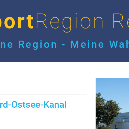
ort
Region R
ne Region - Meine Wah
rd-Ostsee-Kanal