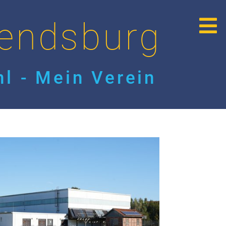
endsburg
l - Mein Verein