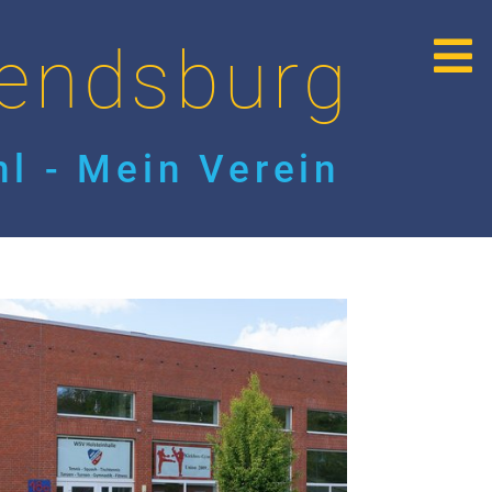
endsburg
l - Mein Verein