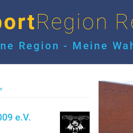
ort
Region R
ne Region - Meine Wah
er
09 e.V.