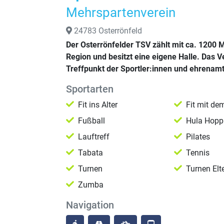
Mehrspartenverein
24783 Osterrönfeld
Der Osterrönfelder TSV zählt mit ca. 1200 M
Region und besitzt eine eigene Halle. Das V
Treffpunkt der Sportler:innen und ehrenamt
Sportarten
Fit ins Alter
Fit mit de
Fußball
Hula Hopp
Lauftreff
Pilates
Tabata
Tennis
Turnen
Turnen Elt
Zumba
Navigation