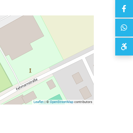
Leaflet
| ©
OpenStreetMap
contributors