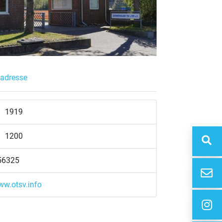
adresse
1919
1200
56325
ww.otsv.info