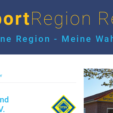
ort
Region R
ne Region - Meine Wah
er
und
V.