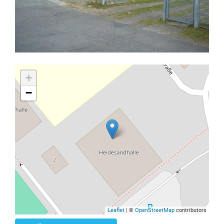
+
−
Leaflet
| ©
OpenStreetMap
contributors