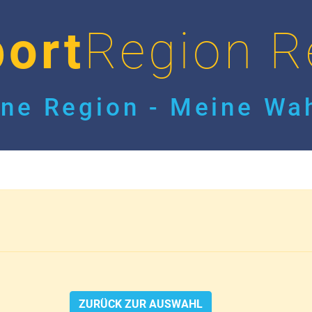
ort
Region R
ne Region - Meine Wah
ZURÜCK ZUR AUSWAHL